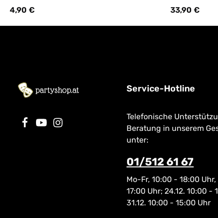
Versand, Kostü
4,90 €
33,90 €
Regulärer Preis:
Regulärer Preis
erhältlich!
Service-Hotline
Telefonische Unterstütz
Beratung in unserem Ge
unter:
01/512 61 67
Mo-Fr, 10:00 - 18:00 Uhr,
17:00 Uhr; 24.12. 10:00 - 
31.12. 10:00 - 15:00 Uhr