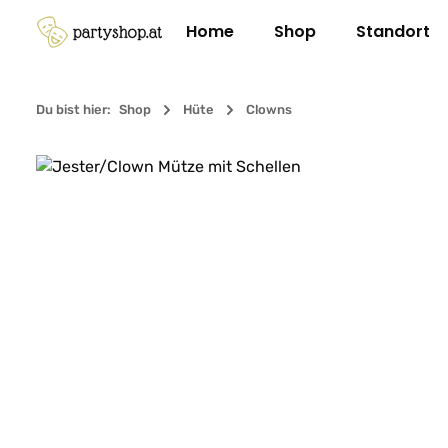
m Hauptinhalt springen
Zur Suche springen
Zur Hauptnavigation springen
Home
Shop
Standort
Du bist hier:
Shop
Hüte
Clowns
Bildergalerie überspringen