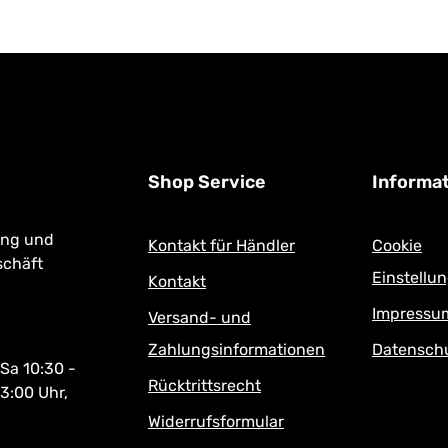
m gerne bei uns im Geschäft
:
Shop Service
Informa
ung und
Kontakt für Händler
Cookie
schäft
Einstellu
Kontakt
Impressu
Versand- und
Zahlungsinformationen
Datensch
 Sa 10:30 -
Rücktrittsrecht
13:00 Uhr,
Widerrufsformular