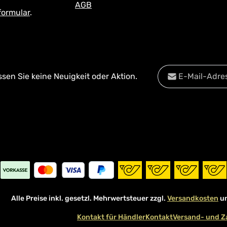
AGB
formular
.
E-Mail-Adresse*
en Sie keine Neuigkeit oder Aktion.
Datenschutz
Diese Se
Die mit einem Stern
Datenschu
Ich habe die
Date
Pflichtfelder.
Kenntnis genomm
mit ihnen einverst
Alle Preise inkl. gesetzl. Mehrwertsteuer zzgl.
Versandkosten
un
Kontakt für Händler
Kontakt
Versand- und Z