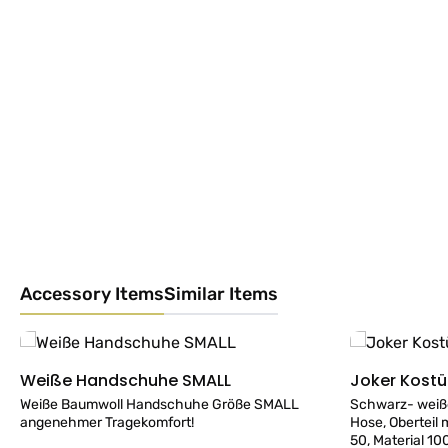
Accessory Items
Similar Items
Produktgalerie überspringen
Weiße Handschuhe SMALL
Details
Weiße Baumwoll Handschuhe Größe SMALL
Schwarz- weiß
angenehmer Tragekomfort!
Hose, Oberteil mit
50, Material 1