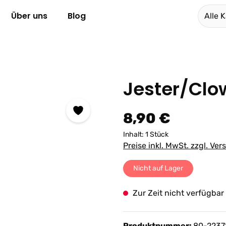
Über uns
Blog
Alle 
Jester/Clo
Regulärer Preis:
8,90 €
Inhalt:
1 Stück
Preise inkl. MwSt. zzgl. Ve
Nicht auf Lager
Zur Zeit nicht verfügbar
Produktnummer:
80-2237