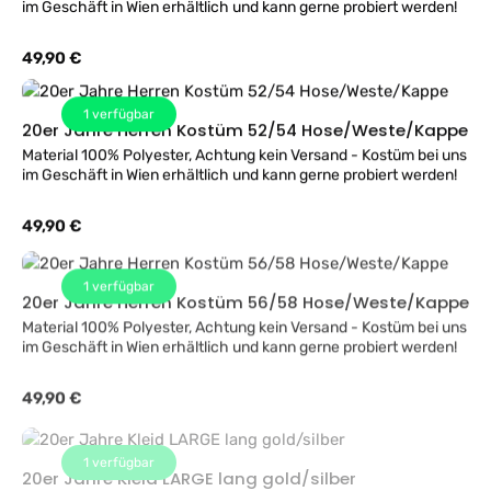
im Geschäft in Wien erhältlich und kann gerne probiert werden!
Regulärer Preis:
49,90 €
1
verfügbar
20er Jahre Herren Kostüm 52/54 Hose/Weste/Kappe
Material 100% Polyester, Achtung kein Versand - Kostüm bei uns
im Geschäft in Wien erhältlich und kann gerne probiert werden!
Regulärer Preis:
49,90 €
1
verfügbar
20er Jahre Herren Kostüm 56/58 Hose/Weste/Kappe
Material 100% Polyester, Achtung kein Versand - Kostüm bei uns
im Geschäft in Wien erhältlich und kann gerne probiert werden!
Regulärer Preis:
49,90 €
1
verfügbar
20er Jahre Kleid LARGE lang gold/silber
Material 100% Polyester, Achtung kein Versand - Kostüm bei uns