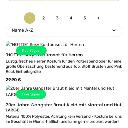
1
2
3
4
5
Seite
Seite
Seite
Seite
Seite
3
verfügbar
"HOTTIE" Sexy Kostümset für Herren
Lustig, freches Herren Kostüm für den Polterabend oder für eine
große Überraschung, bestehend aus Top, Stoff Brüsten und Pink
Rock Einheitsgröße
Regulärer Preis:
29,90 €
1
verfügbar
20er Jahre Gangster Braut Kleid mit Mantel und Hut
LARGE
Material 100% Polyester, Achtung kein Versand - Kostüm bei uns
im Geschäft in Wien erhältlich und kann gerne probiert werden!