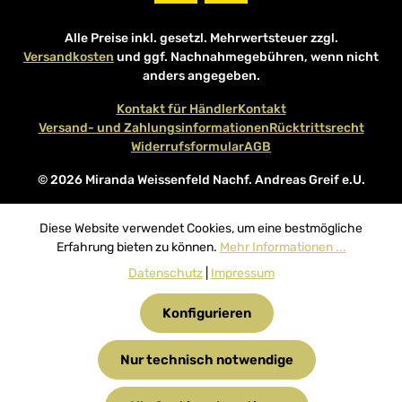
Alle Preise inkl. gesetzl. Mehrwertsteuer zzgl.
Versandkosten
und ggf. Nachnahmegebühren, wenn nicht
anders angegeben.
Kontakt für Händler
Kontakt
Versand- und Zahlungsinformationen
Rücktrittsrecht
Widerrufsformular
AGB
© 2026 Miranda Weissenfeld Nachf. Andreas Greif e.U.
Diese Website verwendet Cookies, um eine bestmögliche
Erfahrung bieten zu können.
Mehr Informationen ...
Datenschutz
|
Impressum
Konfigurieren
Nur technisch notwendige