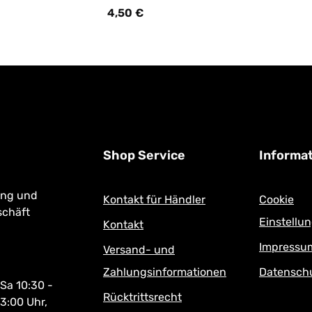
it Luft!
4,50 €
s:
Regulärer Preis:
Shop Service
Informa
ung und
Kontakt für Händler
Cookie
schäft
Einstellu
Kontakt
Impressu
Versand- und
Zahlungsinformationen
Datensch
 Sa 10:30 -
Rücktrittsrecht
13:00 Uhr,