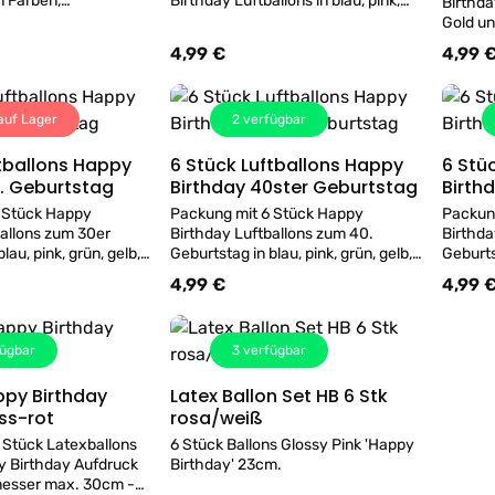
 Farben,
Birthday Luftballons in blau, pink,
Birthda
max. 27,5 cm. Zum
grün, gelb, orange und lila,
Gold u
ne Pumpe verwenden.
Durchmesser max. 27,5 cm. Zum
27,5 c
4,99 €
4,99 
s:
Regulärer Preis:
Regulär
Wien, befüllen wir
Aufblasen eine Pumpe verwenden.
verwend
i uns im Geschäft mit
Luftballons in Wien, befüllen wir
befülle
auch gerne bei uns im Geschäft mit
Geschäf
Helium.
auf Lager
2
verfügbar
ftballons Happy
6 Stück Luftballons Happy
6 Stü
Details
Details
0. Geburtstag
Birthday 40ster Geburtstag
Birth
 Stück Happy
Packung mit 6 Stück Happy
Packun
ballons zum 30er
Birthday Luftballons zum 40.
Birthda
lau, pink, grün, gelb,
Geburtstag in blau, pink, grün, gelb,
Geburtst
la, Durchmesser max.
orange und lila, Durchmesser max.
orange 
4,99 €
4,99 
s:
Regulärer Preis:
Regulär
Aufblasen eine Pumpe
27,5 cm. Zum Aufblasen eine Pumpe
27,5 c
tballons in Wien,
verwenden. Luftballons in Wien,
verwend
uch gerne bei uns im
befüllen wir auch gerne bei uns im
befülle
ügbar
3
verfügbar
Helium.
Geschäft mit Helium.
Geschäf
ppy Birthday
Latex Ballon Set HB 6 Stk
Details
Details
ss-rot
rosa/weiß
 Stück Latexballons
6 Stück Ballons Glossy Pink 'Happy
y Birthday Aufdruck
Birthday' 23cm.
messer max. 30cm -