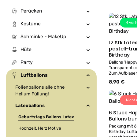
Perücken
4
verf
Kostüme
Schminke - MakeUp
12 Stk.Late
pastell-tr
Hüte
Birthday
Party
Ballons 'Happy
Transparent c
Zum Aufblase
Luftballons
verwenden. Luf
8,90 €
Regulärer Prei
befüllen wir a
Folienballons alle ohne
Geschäft mit 
Helium Füllung!
Nicht 
Latexballons
6 Stück Ha
Geburtstags Ballons Latex
Ballons bu
Packung mit 6
Hochzeit, Herz Motive
Birthday Luftb