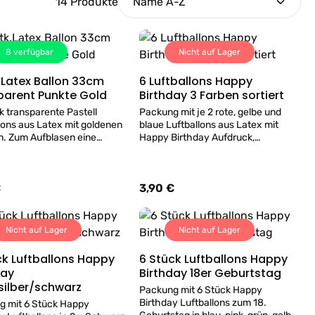
14 Produkte
8
verfügbar
Nicht auf Lager
k.Latex Ballon 33cm
6 Luftballons Happy
Details
Details
parent Punkte Gold
Birthday 3 Farben sortiert
k transparente Pastell
Packung mit je 2 rote, gelbe und
lons aus Latex mit goldenen
blaue Luftballons aus Latex mit
. Zum Aufblasen eine
Happy Birthday Aufdruck,
erwenden. Luftballons in
Durchmesser max. 22,8cm, zum
efüllen wir auch gerne bei
Aufblasen eine Pumpe verwenden.
Geschäft mit Helium.
Luftballons in Wien, befüllen wir
€
3,90 €
er Preis:
Regulärer Preis:
auch gerne bei uns im Geschäft.
Nicht auf Lager
Nicht auf Lager
 Luftballons Happy
6 Stück Luftballons Happy
Details
Details
day
Birthday 18er Geburtstag
silber/schwarz
Packung mit 6 Stück Happy
Birthday Luftballons zum 18.
g mit 6 Stück Happy