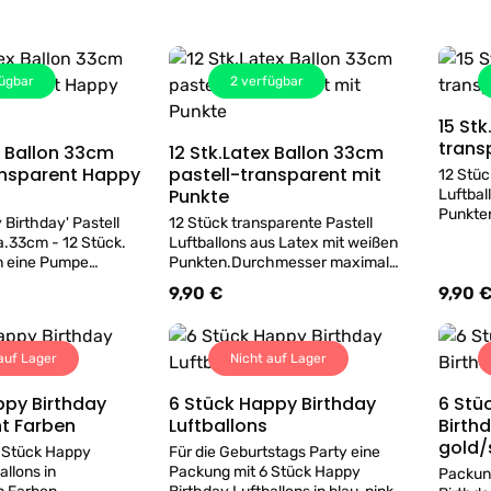
ügbar
2
verfügbar
15 St
trans
x Ballon 33cm
12 Stk.Latex Ballon 33cm
Details
Details
ansparent Happy
pastell-transparent mit
12 Stüc
Punkte
Luftbal
Punkten
 Birthday' Pastell
12 Stück transparente Pastell
Pumpe v
a.33cm - 12 Stück.
Luftballons aus Latex mit weißen
Wien, b
n eine Pumpe
Punkten.Durchmesser maximal
uns im 
tballons in Wien,
33cm. Zum Aufblasen eine Pumpe
9,90 €
9,90 
s:
Regulärer Preis:
Regulär
uch gerne bei uns im
verwenden. Luftballons in Wien,
Helium.
befüllen wir auch gerne bei uns im
Geschäft mit Helium.
auf Lager
Nicht auf Lager
ppy Birthday
6 Stück Happy Birthday
6 Stück
Details
Details
nt Farben
Luftballons
Birth
gold/
 Stück Happy
Für die Geburtstags Party eine
allons in
Packung mit 6 Stück Happy
Packun