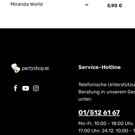
zum Befüllen m
Miranda World
5,90 €
Regulärer Prei
Service-Hotline
Telefonische Unterstütz
Beratung in unserem Ge
unter:
01/512 61 67
Mo-Fr, 10:00 - 18:00 Uhr,
17:00 Uhr; 24.12. 10:00 - 