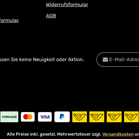
Widerrufsformular
AGB
formular
.
E-Mail-Adresse*
en Sie keine Neuigkeit oder Aktion.
Datenschutz
Diese Se
Die mit einem Stern
Datenschu
Ich habe die
Date
Pflichtfelder.
Kenntnis genomm
mit ihnen einverst
Alle Preise inkl. gesetzl. Mehrwertsteuer zzgl.
Versandkosten
un