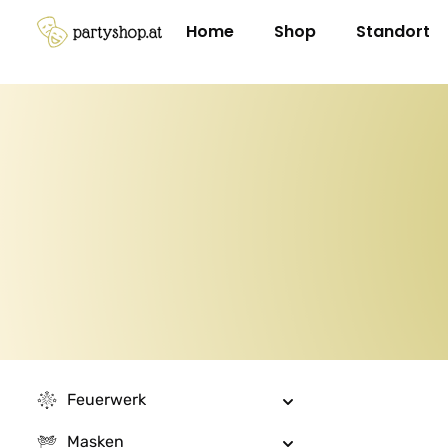
m Hauptinhalt springen
Zur Suche springen
Zur Hauptnavigation springen
Home
Shop
Standort
Feuerwerk
Masken