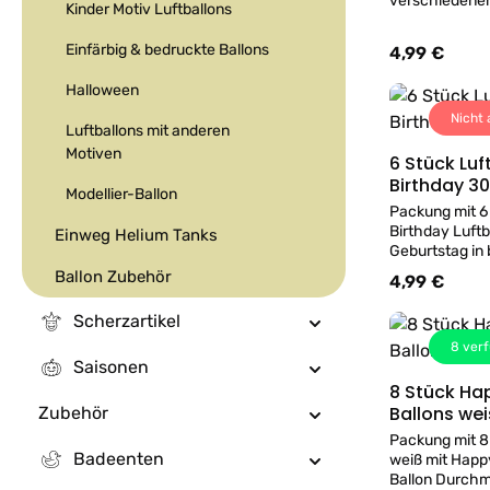
verschiedenen
Kinder Motiv Luftballons
Durchmesser 
Aufblasen ei
Einfärbig & bedruckte Ballons
4,99 €
Regulärer Prei
Luftballons in 
auch gerne be
Halloween
Helium.
Nicht 
Luftballons mit anderen
Motiven
6 Stück Lu
Birthday 3
Modellier-Ballon
Packung mit 6
Birthday Luft
Einweg Helium Tanks
Geburtstag in b
orange und li
Ballon Zubehör
4,99 €
Regulärer Prei
27,5 cm. Zum 
verwenden. Luf
Scherzartikel
befüllen wir a
8
verf
Geschäft mit 
Saisonen
8 Stück Ha
Ballons wei
Zubehör
Packung mit 8
Badeenten
weiß mit Happ
Ballon Durch