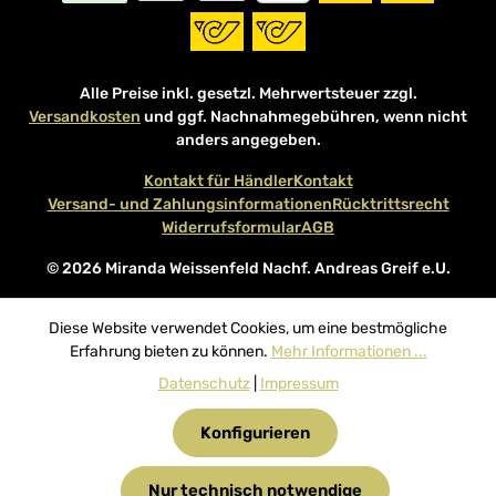
Alle Preise inkl. gesetzl. Mehrwertsteuer zzgl.
Versandkosten
und ggf. Nachnahmegebühren, wenn nicht
anders angegeben.
Kontakt für Händler
Kontakt
Versand- und Zahlungsinformationen
Rücktrittsrecht
Widerrufsformular
AGB
© 2026 Miranda Weissenfeld Nachf. Andreas Greif e.U.
Diese Website verwendet Cookies, um eine bestmögliche
Erfahrung bieten zu können.
Mehr Informationen ...
Datenschutz
|
Impressum
Konfigurieren
Nur technisch notwendige