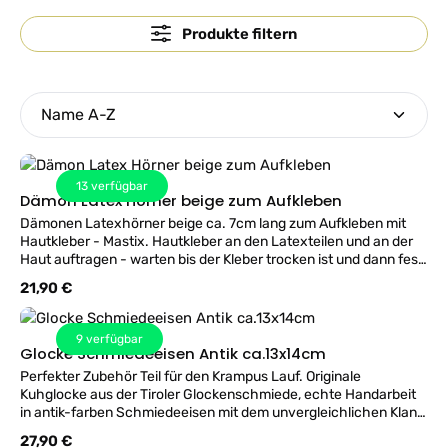
Produkte filtern
13
verfügbar
Dämon Latex Hörner beige zum Aufkleben
Dämonen Latexhörner beige ca. 7cm lang zum Aufkleben mit
Hautkleber - Mastix. Hautkleber an den Latexteilen und an der
Haut auftragen - warten bis der Kleber trocken ist und dann fest
andrücken. Übergänge mit Latex oder MakeUp ausgleichen -
Regulärer Preis:
21,90 €
Super Effekt. Lieferung ohne Hautkleber!
9
verfügbar
Glocke Schmiedeeisen Antik ca.13x14cm
Perfekter Zubehör Teil für den Krampus Lauf. Originale
Kuhglocke aus der Tiroler Glockenschmiede, echte Handarbeit
in antik-farben Schmiedeeisen mit dem unvergleichlichen Klang
der Almwiesen. Kleine Größe passend auch für Kinder.
Regulärer Preis:
27,90 €