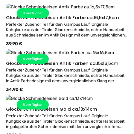
Abmessungen: offene Unterseite ca. 8cm, Innenbreite des
Bügels zum Durchziehen des Gürtel ca. 6cm, Gesamthöhe ca.
14cm, Gewicht ca. 500 Gramm. Passend für Gürtelbreite 4,5 bis
8
verfügbar
6cm.
Glocke Schmiedeeisen Antik Farbe ca.16,5x17,5cm
Perfekter Zubehör Teil für den Krampus Lauf. Originale
Kuhglocke aus der Tiroler Glockenschmiede, echte Handarbeit
aus Schmiedeeisen im Antik Design mit dem unvergleichlichen
Klang der Almwiesen. Kleine Größe passend auch für Kinder.
Regulärer Preis:
39,90 €
Abmessungen: offene Unterseite ca. 9cm, Innenbreite des
Bügels zum Durchziehen des Gürtel ca. 6,5cm, Gesamthöhe ca.
16,5cm, Gewicht ca. 750 Gramm. Passend für Gürtelbreite 4,5
4
verfügbar
bis 6cm.
Glocke Schmiedeeisen Antik Farben ca.15x16,5cm
Perfekter Zubehör Teil für den Krampus Lauf. Originale
Kuhglocke aus der Tiroler Glockenschmiede, echte Handarbeit
in Antik Farbedesign mit dem unvergleichlichen Klang der
Almwiesen. Kleine Größe passend auch für Kinder.
Regulärer Preis:
34,90 €
Abmessungen: offene Unterseite ca. 9cm, Innenbreite des
Bügels zum Durchziehen des Gürtel ca. 6,5cm, Gesamthöhe ca.
16,5cm, Gewicht ca. 750 Gramm. Passend für Gürtelbreite 4,5
5
verfügbar
bis 6cm.
Glocke Schmiedeeisen Gold ca.13x14cm
Perfekter Zubehör Teil für den Krampus Lauf. Originale
Kuhglocke aus der Tiroler Glockenschmiede, echte Handarbeit
in goldgefärbten Schmiedeeisen mit dem unvergleichlichen
Klang der Almwiesen. Kleine Größe passend auch für Kinder.