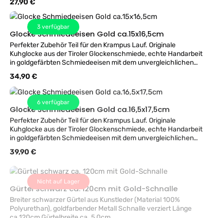
Regulärer Preis:
27,90 €
Abmessungen: offene Unterseite ca. 8cm, Innenbreite des
Bügels zum Durchziehen des Gürtel ca. 6cm, Gesamthöhe ca.
14cm, Gewicht ca. 500 Gramm. Passend für Gürtelbreite 4,5 bis
3
verfügbar
6cm.
Glocke Schmiedeeisen Gold ca.15x16,5cm
Perfekter Zubehör Teil für den Krampus Lauf. Originale
Kuhglocke aus der Tiroler Glockenschmiede, echte Handarbeit
in goldgefärbten Schmiedeeisen mit dem unvergleichlichen
Klang der Almwiesen. Kleine Größe passend auch für Kinder.
Regulärer Preis:
34,90 €
Abmessungen: offene Unterseite ca. 9cm, Innenbreite des
Bügels zum Durchziehen des Gürtel ca. 6,5cm, Gesamthöhe ca.
16,5cm, Gewicht ca. 750 Gramm. Passend für Gürtelbreite 4,5
6
verfügbar
bis 6cm.
Glocke Schmiedeeisen Gold ca.16,5x17,5cm
Perfekter Zubehör Teil für den Krampus Lauf. Originale
Kuhglocke aus der Tiroler Glockenschmiede, echte Handarbeit
in goldgefärbten Schmiedeeisen mit dem unvergleichlichen
Klang der Almwiesen. Kleine Größe passend auch für Kinder.
Regulärer Preis:
39,90 €
Abmessungen: offene Unterseite ca. 9cm, Innenbreite des
Bügels zum Durchziehen des Gürtel ca. 6,5cm, Gesamthöhe ca.
16,5cm, Gewicht ca. 750 Gramm. Passend für Gürtelbreite 4,5
Nicht auf Lager
bis 6cm.
Gürtel schwarz ca. 120cm mit Gold-Schnalle
Breiter schwarzer Gürtel aus Kunstleder (Material 100%
Polyurethan), goldfarbender Metall Schnalle verziert Länge
ca.120cm Gürtelbreite ca. 5,0cm