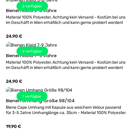
2
verfügbar
Bienen Kleid 5-6 Jahre
Material 100% Polyester, Achtung kein Versand - Kostüm bei uns
im Geschäft in Wien erhältlich und kann gerne probiert werden!
Regulärer Preis:
24,90 €
2
verfügbar
Bienen Kleid 7-9 Jahre
Material 100% Polyester, Achtung kein Versand - Kostüm bei uns
im Geschäft in Wien erhältlich und kann gerne probiert werden!
Regulärer Preis:
24,90 €
1
verfügbar
Bienen Umhang Größe 98/104
Biene Cape Umhang mit Kapuze aus weichem Velour passend
für 3-5 Jahre Umhanglänge ca. 35cm - Material 100% Polyester
Regulärer Preis:
19,90 €