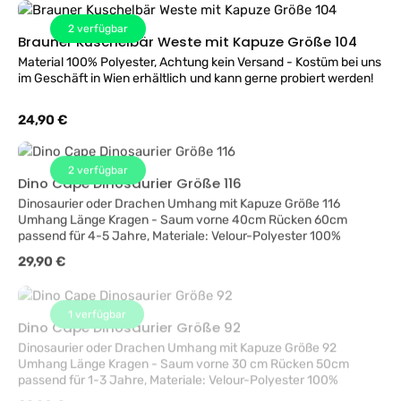
2
verfügbar
Brauner Kuschelbär Weste mit Kapuze Größe 104
Material 100% Polyester, Achtung kein Versand - Kostüm bei uns
im Geschäft in Wien erhältlich und kann gerne probiert werden!
Regulärer Preis:
24,90 €
2
verfügbar
Dino Cape Dinosaurier Größe 116
Dinosaurier oder Drachen Umhang mit Kapuze Größe 116
Umhang Länge Kragen - Saum vorne 40cm Rücken 60cm
passend für 4-5 Jahre, Materiale: Velour-Polyester 100%
Regulärer Preis:
29,90 €
1
verfügbar
Dino Cape Dinosaurier Größe 92
Dinosaurier oder Drachen Umhang mit Kapuze Größe 92
Umhang Länge Kragen - Saum vorne 30 cm Rücken 50cm
passend für 1-3 Jahre, Materiale: Velour-Polyester 100%
Regulärer Preis:
29,90 €