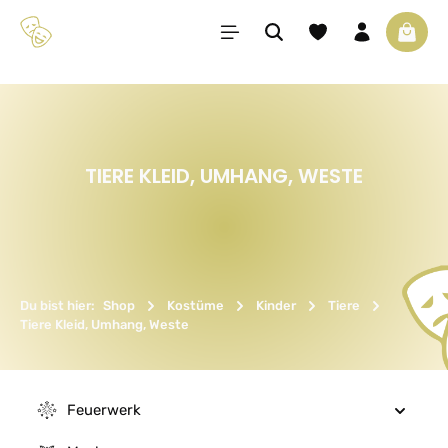
Zum Hauptinhalt springen
Du hast 0 Produkte 
Waren
TIERE KLEID, UMHANG, WESTE
Du bist hier:
Shop
Kostüme
Kinder
Tiere
Tiere Kleid, Umhang, Weste
Feuerwerk