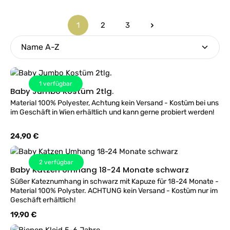
1
2
3
Seite
Seite
Seite
1
verfügbar
Baby Jumbo Kostüm 2tlg.
Material 100% Polyester, Achtung kein Versand - Kostüm bei uns
im Geschäft in Wien erhältlich und kann gerne probiert werden!
Regulärer Preis:
24,90 €
2
verfügbar
Baby Katzen Umhang 18-24 Monate schwarz
Süßer Kateznumhang in schwarz mit Kapuze für 18-24 Monate -
Material 100% Polyster. ACHTUNG kein Versand - Kostüm nur im
Geschäft erhältlich!
Regulärer Preis:
19,90 €