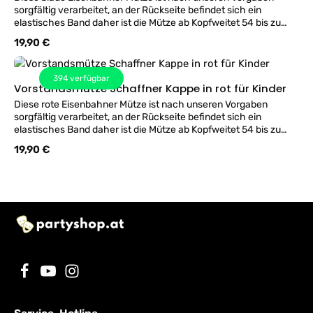
sorgfältig verarbeitet, an der Rückseite befindet sich ein
elastisches Band daher ist die Mütze ab Kopfweitet 54 bis zu
59cm passend. Materialien 100% Polyester mit Textilen
Regulärer Preis:
19,90 €
Flügelrad und rundem Metallabzeichen auf der Vorderseite. .
Dazu passend gibt es zur Kinder Eisenbahn Kappe in rot gibt es
auch einen Haltestab und eine Trillerpfeife aus Metall.
394
verfügbar
Vorstandsmütze Schaffner Kappe in rot für Kinder
Diese rote Eisenbahner Mütze ist nach unseren Vorgaben
sorgfältig verarbeitet, an der Rückseite befindet sich ein
elastisches Band daher ist die Mütze ab Kopfweitet 54 bis zu
59cm passend. Materialien 100% Polyester mit Textilen
Regulärer Preis:
19,90 €
Flügelrad und rundem Metallabzeichen auf der Vorderseite. .
Dazu passend gibt es zur Kinder Eisenbahn Kappe in rot gibt es
auch einen Haltestab und eine Trillerpfeife aus Metall.