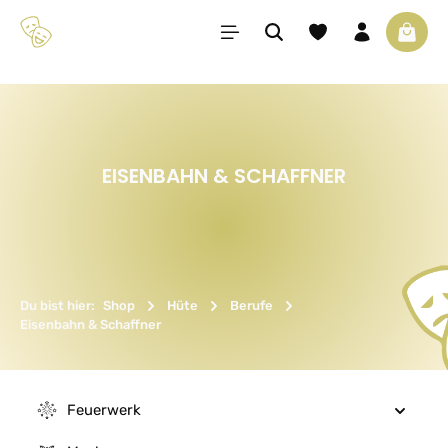
Zum Hauptinhalt springen
Du hast 0 Produkte 
Waren
EISENBAHN & SCHAFFNER
Du bist hier:
Shop
Hüte
Berufe
Eisenbahn & Schaffner
Feuerwerk