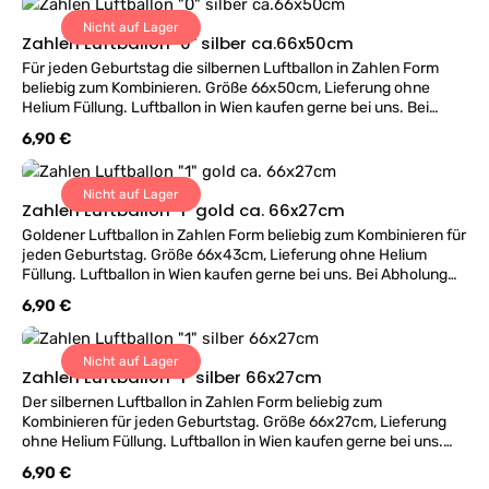
Nicht auf Lager
Zahlen Luftballon "0" silber ca.66x50cm
Für jeden Geburtstag die silbernen Luftballon in Zahlen Form
beliebig zum Kombinieren. Größe 66x50cm, Lieferung ohne
Helium Füllung. Luftballon in Wien kaufen gerne bei uns. Bei
Abholung befüllen wir gerne im Geschäft.
Regulärer Preis:
6,90 €
Nicht auf Lager
Zahlen Luftballon "1" gold ca. 66x27cm
Goldener Luftballon in Zahlen Form beliebig zum Kombinieren für
jeden Geburtstag. Größe 66x43cm, Lieferung ohne Helium
Füllung. Luftballon in Wien kaufen gerne bei uns. Bei Abholung
befüllen wir gerne im Geschäft.
Regulärer Preis:
6,90 €
Nicht auf Lager
Zahlen Luftballon "1" silber 66x27cm
Der silbernen Luftballon in Zahlen Form beliebig zum
Kombinieren für jeden Geburtstag. Größe 66x27cm, Lieferung
ohne Helium Füllung. Luftballon in Wien kaufen gerne bei uns.
Bei Abholung befüllen wir gerne im Geschäft.
Regulärer Preis:
6,90 €