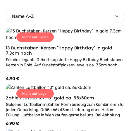
Nicht auf Lager
13 Buchstaben-Kerzen "Happy Birthday" in gold
7,3cm hoch
Für die elegante Geburtstagstorte Happy Birthday Buchstaben
Kerzen in Gold. Auf Kunststoffpickern jeweils ca. 7,3cm hoch.
Regulärer Preis:
4,90 €
Nicht auf Lager
Zahlen Luftballon "0" gold ca. 66x50cm
Goldener Luftballon in Zahlen Form beliebig zum Kombinieren für
jeden Geburtstag. Größe 66x43cm, Lieferung ohne Helium
Füllung. Luftballon in Wien kaufen gerne bei uns. Bei Abholung
befüllen wir gerne im Geschäft.
Regulärer Preis:
6,90 €