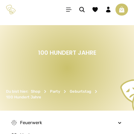
Zum Hauptinhalt springen
Du hast 0 Produkte 
Waren
100 HUNDERT JAHRE
Du bist hier:
Shop
Party
Geburtstag
100 Hundert Jahre
Feuerwerk