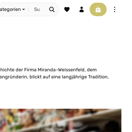
Du hast 0 Produkte auf dem Merkze
Warenkorb enthäl
Kategorien
schichte der Firma Miranda-Weissenfeld, dem
ngründerin, blickt auf eine langjährige Tradition,