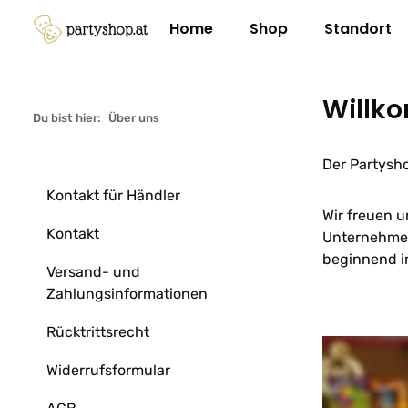
m Hauptinhalt springen
Zur Suche springen
Zur Hauptnavigation springen
Home
Shop
Standort
Willko
Du bist hier:
Über uns
Der Partysh
Kontakt für Händler
Wir freuen u
Kontakt
Unternehmen 
beginnend i
Versand- und
Zahlungsinformationen
Rücktrittsrecht
Widerrufsformular