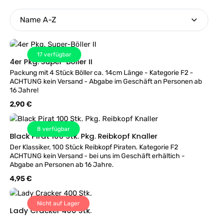
17
verfügbar
4er Pkg. Super-Böller II
Packung mit 4 Stück Böller ca. 14cm Länge - Kategorie F2 -
ACHTUNG kein Versand - Abgabe im Geschäft an Personen ab
16 Jahre!
Regulärer Preis:
2,90 €
8
verfügbar
Black Pirat 100 Stk. Pkg. Reibkopf Knaller
Der Klassiker, 100 Stück Reibkopf Piraten. Kategorie F2
ACHTUNG kein Versand - bei uns im Geschäft erhältich -
Abgabe an Personen ab 16 Jahre.
Regulärer Preis:
4,95 €
Nicht auf Lager
Lady Cracker 400 Stk.