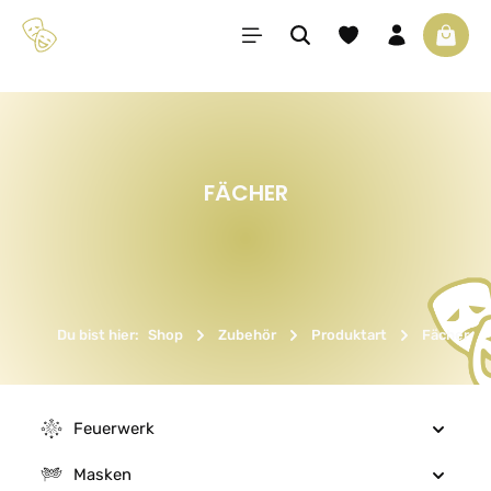
Zum Hauptinhalt springen
Du hast 0 Produkte 
Waren
FÄCHER
Du bist hier:
Shop
Zubehör
Produktart
Fächer
Feuerwerk
Masken