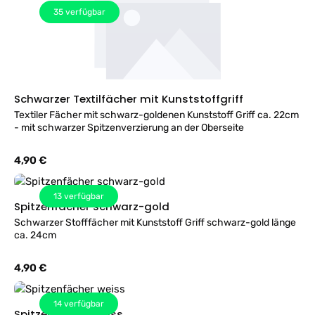
35
verfügbar
Schwarzer Textilfächer mit Kunststoffgriff
Textiler Fächer mit schwarz-goldenen Kunststoff Griff ca. 22cm
- mit schwarzer Spitzenverzierung an der Oberseite
Regulärer Preis:
4,90 €
13
verfügbar
Spitzenfächer schwarz-gold
Schwarzer Stofffächer mit Kunststoff Griff schwarz-gold länge
ca. 24cm
Regulärer Preis:
4,90 €
14
verfügbar
Spitzenfächer weiss