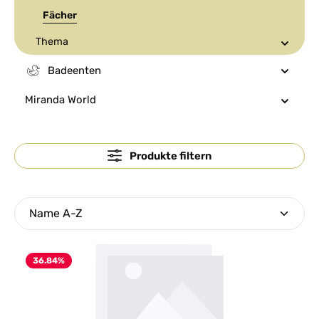
Fächer
Thema
Badeenten
Miranda World
Produkte filtern
36.84
%