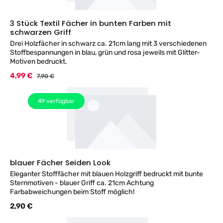
3 Stück Textil Fächer in bunten Farben mit
schwarzen Griff
Drei Holzfächer in schwarz ca. 21cm lang mit 3 verschiedenen
Stoffbespannungen in blau, grün und rosa jeweils mit Glitter-
Motiven bedruckt.
Verkaufspreis:
4,99 €
Regulärer Preis:
7,90 €
49
verfügbar
blauer Fächer Seiden Look
Eleganter Stofffächer mit blauen Holzgriff bedruckt mit bunte
Sternmotiven - blauer Griff ca. 21cm Achtung
Farbabweichungen beim Stoff möglich!
Regulärer Preis:
2,90 €