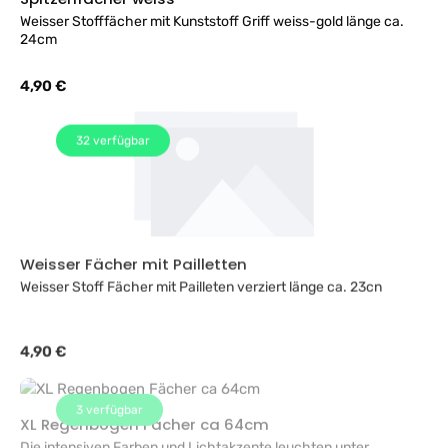
Weisser Stofffächer mit Kunststoff Griff weiss-gold länge ca.
24cm
Regulärer Preis:
4,90 €
32
verfügbar
Weisser Fächer mit Pailletten
Weisser Stoff Fächer mit Pailleten verziert länge ca. 23cn
Regulärer Preis:
4,90 €
3
verfügbar
XL Regenbogen Fächer ca 64cm
Die intensiven Farben und Lichtakzente leuchten unter