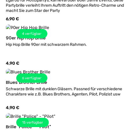
Egal ob für Mottopartys, Karneval oder 80er Jahre Events, diese
Partybrille verleiht Ihrem Auftritt den nötigen Retro-Charme und
macht Sie zum Star der Party
Regulärer Preis:
6,90 €
4
verfügbar
90er Hip Hop Brille
Hip Hop Brille 90er mit schwarzem Rahmen.
Regulärer Preis:
4,90 €
6
verfügbar
Blues Brother Brille
Schwarze Brille mit dunklen Gläsern. Passned für verschiedene
Charaktere wie z.B. Blues Brothers, Agenten, Pilot, Polizist usw
Regulärer Preis:
4,90 €
15
verfügbar
Brille "Police" - "Pilot"