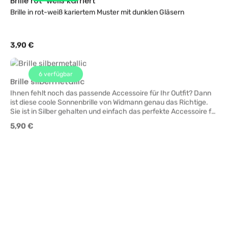
Brille in rot-weiß kariertem Muster mit dunklen Gläsern
Regulärer Preis:
3,90 €
6
verfügbar
Brille silbermetallic
Ihnen fehlt noch das passende Accessoire für Ihr Outfit? Dann
ist diese coole Sonnenbrille von Widmann genau das Richtige.
Sie ist in Silber gehalten und einfach das perfekte Accessoire für
Popstar-, Hollywood- und Agenten Kostüme. Die Gläser der
Regulärer Preis:
5,90 €
Brille sind etwas dunkler, da sie zum Schutze vor der Sonne
getönt sein müssen. Sie kann sowohl von Männern als auch
Damen gleichermaßen getragen werden.
1
verfügbar
Fünfziger Jahre SET 4teilig
50er Jahre Set bestehend aus Tuch, Perlenkette, Ohrringe und
Brille - Textilanteil: 100% Polyester
Regulärer Preis:
9,90 €