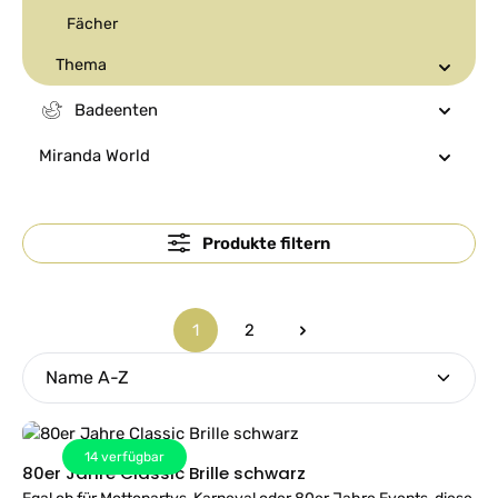
Fächer
Thema
Badeenten
Miranda World
Produkte filtern
1
2
Seite
Seite
14
verfügbar
80er Jahre Classic Brille schwarz