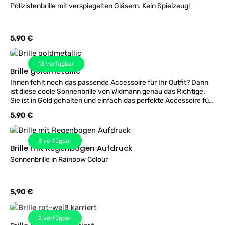
Polizistenbrille mit verspiegelten Gläsern. Kein Spielzeug!
Regulärer Preis:
5,90 €
13
verfügbar
Brille goldmetallic
Ihnen fehlt noch das passende Accessoire für Ihr Outfit? Dann
ist diese coole Sonnenbrille von Widmann genau das Richtige.
Sie ist in Gold gehalten und einfach das perfekte Accessoire für
Popstar-, Hollywood- und Agenten Kostüme. Die Gläser der
Regulärer Preis:
5,90 €
Brille sind etwas dunkler, da sie zum Schutze vor der Sonne
getönt sein müssen. Sie kann sowohl von Männern als auch
Damen gleichermaßen getragen werden.
3
verfügbar
Brille mit Regenbogen Aufdruck
Sonnenbrille in Rainbow Colour
Regulärer Preis:
5,90 €
2
verfügbar
Brille rot-weiß karriert