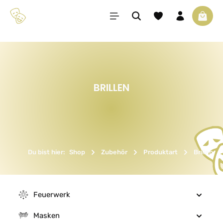
Zum Hauptinhalt springen
Du hast 0 Produkte 
Waren
BRILLEN
Du bist hier:
Shop
Zubehör
Produktart
Brillen
Feuerwerk
Masken