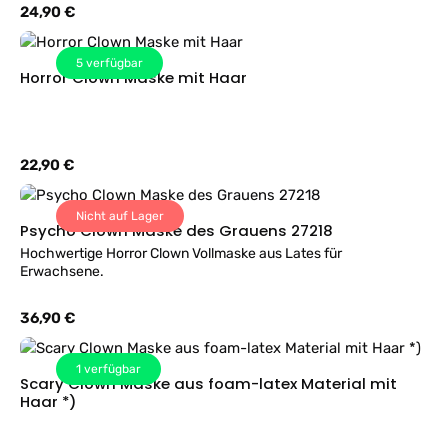
Regulärer Preis:
24,90 €
5
verfügbar
Horror Clown Maske mit Haar
Regulärer Preis:
22,90 €
Nicht auf Lager
Psycho Clown Maske des Grauens 27218
Hochwertige Horror Clown Vollmaske aus Lates für
Erwachsene.
Regulärer Preis:
36,90 €
1
verfügbar
Scary Clown Maske aus foam-latex Material mit
Haar *)