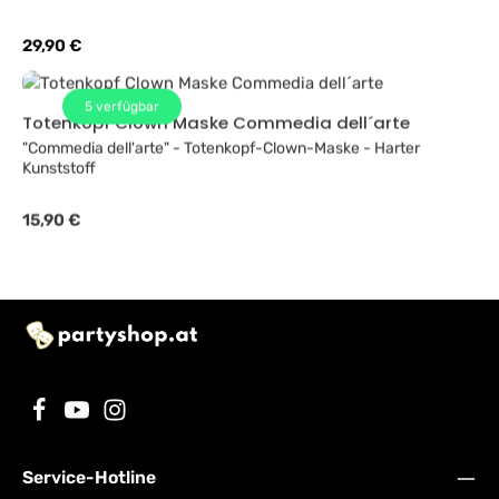
Regulärer Preis:
29,90 €
5
verfügbar
Totenkopf Clown Maske Commedia dell´arte
"Commedia dell'arte" - Totenkopf-Clown-Maske - Harter
Kunststoff
Regulärer Preis:
15,90 €
Service-Hotline