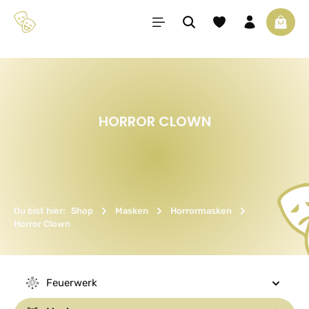
Zum Hauptinhalt springen
Du hast 0 Produkte 
Waren
HORROR CLOWN
Du bist hier:
Shop
Masken
Horrormasken
Horror Clown
Feuerwerk