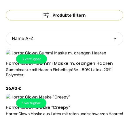
Produkte filtern
3
verfügbar
Horror Clown Gummi Maske m. orangen Haaren
Gummimaske mit Haaren Einheitsgröße - 80% Latex, 20%
Polyester.
Regulärer Preis:
26,90 €
1
verfügbar
Horror Clown Maske "Creepy"
Horror Clown Maske aus Latex mit roten und schwarzen Haaren!