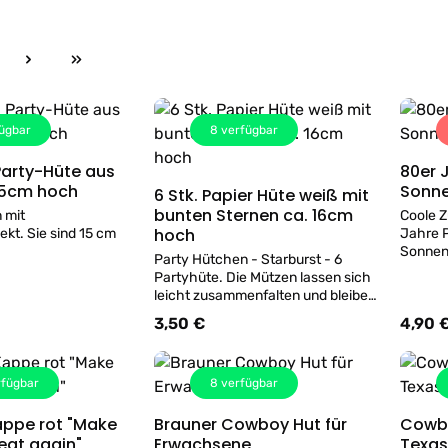
ite
ügbar
8
verfügbar
 Party-Hüte aus
80er 
Details
 15cm hoch
Sonne
6 Stk. Papier Hüte weiß mit
Details
bunten Sternen ca. 16cm
 mit
Coole Z
hoch
kt. Sie sind 15 cm
Jahre P
Sonnen
Party Hütchen - Starburst - 6
Partyhüte. Die Mützen lassen sich
leicht zusammenfalten und bleiben
dank der elastischen Bänder fest
3,50 €
4,90 
s:
Regulärer Preis:
Regulär
auf dem Kopf. Sie sind 16 cm hoch
und mit dem Starburst-Muster
bedruckt. Dieser Artikel besteht aus
fügbar
8
verfügbar
FSC-Papier.
e rot "Make
Brauner Cowboy Hut für
Cowbo
Details
Details
eat again"
Erwachsene
Texas