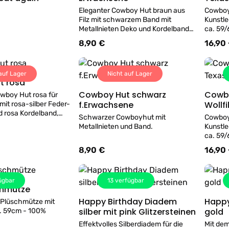
Eleganter Cowboy Hut braun aus
Cowboy
Filz mit schwarzem Band mit
Kunstle
Metallnieten Deko und Kordelband
ca. 59/
Kopfweite 58-59cm Material 100%
8,90 €
16,90
s:
Regulärer Preis:
Regulär
Polyester
auf Lager
Nicht auf Lager
t rosa
Details
Cowboy Hut schwarz
Cowbo
wboy Hut rosa für
Details
f.Erwachsene
Wollfi
it rosa-silber Feder-
d rosa Kordelband,
Schwarzer Cowboyhut mit
Cowboy
Metallnieten und Band.
Kunstle
100% Polyester, und Federn
ca. 59/
8,90 €
16,90
s:
Regulärer Preis:
Regulär
ügbar
13
verfügbar
chmütze
Details
Happy Birthday Diadem
Happy
-Plüschmütze mit
Details
silber mit pink Glitzersteinen
gold
. 59cm - 100%
Effektvolles Silberdiadem für die
Mit de