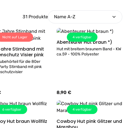
31 Produkte
Nicht auf Lager
4
verfügbar
Abenteurer Hut braun *)
Details
Jahre Stirnband mit
Hut mit breitem braunem Band - KW
Details
nschutz Visier pink
ca.59 - 100% Polyester
ubehörteil für die 80er
arty Stirnband mit pink
schutzvisier
€
8,90 €
er Preis:
Regulärer Preis:
6
verfügbar
4
verfügbar
y Hut braun Wollfilz
Cowboy Hut pink Glitzer und
Details
Details
Marabou