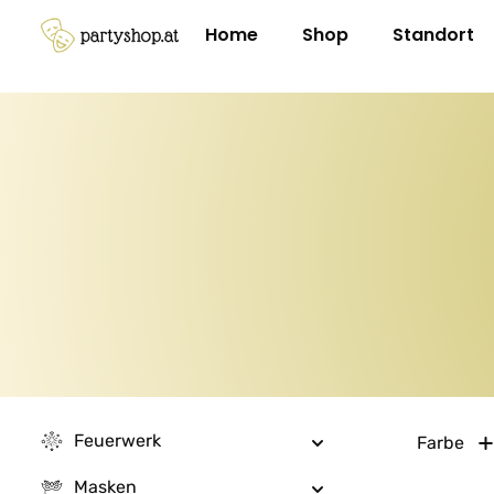
m Hauptinhalt springen
Zur Suche springen
Zur Hauptnavigation springen
Home
Shop
Standort
Feuerwerk
Farbe
Masken