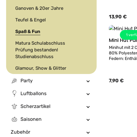
Ganoven & 20er Jahre
13,90 €
Regulärer Prei
Teufel & Engel
Spaß & Fun
1
verf
Mini Hut Pa
Matura Schulabschluss
Minihut mit 2 
Prüfung bestanden!
80% Polyester
Studienabschluss
Federn: Enthält
tierischen Urs
Glamour, Show & Glitter
Party
7,90 €
Regulärer Prei
Luftballons
2
verf
Scherzartikel
Pink Cowbo
Erwachsen
Saisonen
Eleganter Cow
Filz mit schw
Zubehör
Metallnieten D