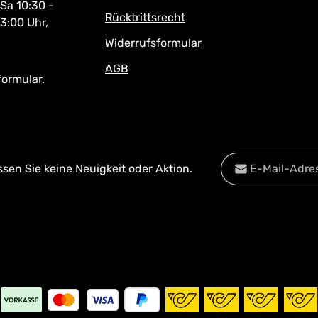
 Sa 10:30 -
Rücktrittsrecht
13:00 Uhr,
Widerrufsformular
AGB
formular
.
E-Mail-Adresse*
en Sie keine Neuigkeit oder Aktion.
Datenschutz
Diese Se
Die mit einem Stern
Datenschu
Ich habe die
Date
Pflichtfelder.
Kenntnis genomm
mit ihnen einverst