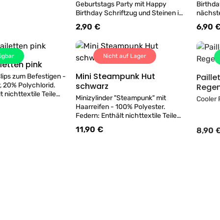
Geburtstags Party mit Happy
Birthda
Birthday Schriftzug und Steinen im
nächst
coolen Pink!
Mittelp
2,90 €
6,90 
s:
Regulärer Preis:
Regulär
Geburt
Band u
""Happy
ügbar
Nicht auf Lager
einer E
iletten pink
Details
Mini Steampunk Hut
Paille
Clips zum Befestigen -
Details
schwarz
Rege
, 20% Polychlorid.
 nichttextile Teile
Minizylinder "Steampunk" mit
Cooler 
prungs!
Haarreifen - 100% Polyester.
Federn: Enthält nichttextile Teile
tierischen Ursprungs!
11,90 €
8,90 
s:
Regulärer Preis:
Regulär
ügbar
1
verfügbar
Plüschkappe HUHN
Details
y Hut für
Lustige Huhn-Plüschmütze mit
Details
Rosa 
e
Füßen - KW ca 59cm - 100%
Diade
Polyester
boy Hut in Pink aus
Rosa G
arzem Band mit
Erwach
eko und pink