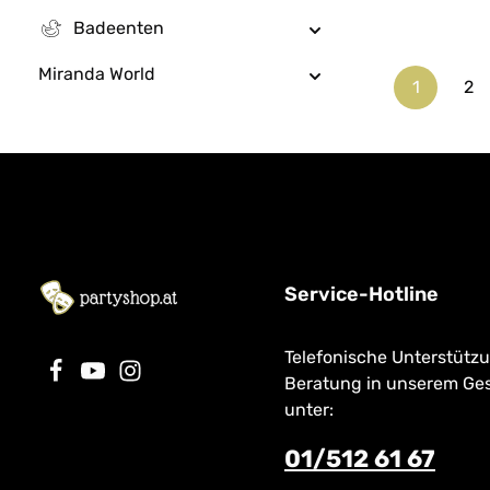
Kordelband K
Badeenten
8,90 €
Regulärer Prei
Material 100%
Miranda World
1
2
Seite
Se
Service-Hotline
Telefonische Unterstütz
Beratung in unserem Ge
unter:
01/512 61 67