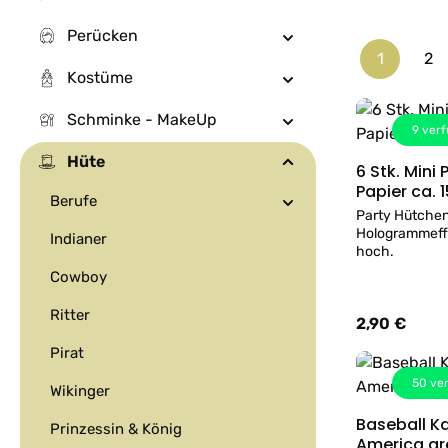
Perücken
1
2
Seite
Se
Kostüme
Schminke - MakeUp
9
verf
Hüte
6 Stk. Mini
Papier ca.
Berufe
Party Hütchen
Hologrammeffe
Indianer
hoch.
Cowboy
Ritter
2,90 €
Regulärer Prei
Pirat
50
ver
Wikinger
Baseball Kapp
Prinzessin & König
America gr