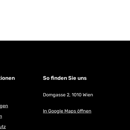
a Kordelband, Materialien:
€
er Preis:
yester, 4% polystyrene, 2%
ylene, 1% polypropylene
tionen
So finden Sie uns
Domgasse 2,
1010 Wien
ngen
In Google Maps öffnen
m
utz