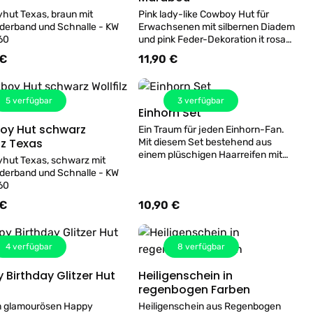
hut Texas, braun mit
Pink lady-like Cowboy Hut für
derband und Schnalle - KW
Erwachsenen mit silbernen Diadem
60
und pink Feder-Dekoration it rosa
Kordelband, Kopfweite ca. 59-60cm
 €
11,90 €
er Preis:
Regulärer Preis:
Material Filz 100% Polyester,
Kunstoff und Federn
5
verfügbar
3
verfügbar
Einhorn Set
Details
y Hut schwarz
Ein Traum für jeden Einhorn-Fan.
Details
lz Texas
Mit diesem Set bestehend aus
einem plüschigen Haarreifen mit
hut Texas, schwarz mit
Regenbogenohren und einen
derband und Schnalle - KW
goldfarbenen Horn, sowie einem
60
regenbogenfarbenen Schweif,
 €
10,90 €
er Preis:
Regulärer Preis:
verwandelt man sich im Nu in ein
zauberhaftes Einhorn. Der Schweif
ist einfach durch eine Lasche an
einem Gürtel zu befästigen.
4
verfügbar
8
verfügbar
Folgende Waschhinweise werden
empfohlen: nicht waschen, nicht
 Birthday Glitzer Hut
Heiligenschein in
bleichen, nicht im Trockner
Details
Details
regenbogen Farben
trocknen, nicht bügeln und nicht
chemisch reinigen.
m glamourösen Happy
Heiligenschein aus Regenbogen