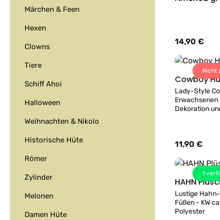
Märchen & Feen
Hexen
14,90 €
Regulärer Prei
Clowns
Tiere
Nicht 
Cowboy Hu
Schiff Ahoi
Lady-Style Co
Erwachsenen m
Halloween
Dekoration un
Kopfweite ca. 59-60cm Material Filz
Weihnachten & Nikolo
Historische Hüte
11,90 €
Regulärer Prei
Römer
1
verf
Zylinder
HAHN Plüs
Lustige Hahn
Melonen
Füßen - KW ca
Polyester
Damen Hüte