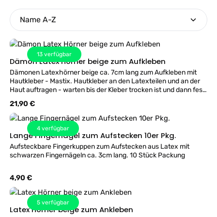
13
verfügbar
Dämon Latex Hörner beige zum Aufkleben
Dämonen Latexhörner beige ca. 7cm lang zum Aufkleben mit
Hautkleber - Mastix. Hautkleber an den Latexteilen und an der
Haut auftragen - warten bis der Kleber trocken ist und dann fest
andrücken. Übergänge mit Latex oder MakeUp ausgleichen -
Regulärer Preis:
21,90 €
Super Effekt. Lieferung ohne Hautkleber!
4
verfügbar
Lange Fingernägel zum Aufstecken 10er Pkg.
Aufsteckbare Fingerkuppen zum Aufstecken aus Latex mit
schwarzen Fingernägeln ca. 3cm lang. 10 Stück Packung
Regulärer Preis:
4,90 €
5
verfügbar
Latex Hörner beige zum Ankleben