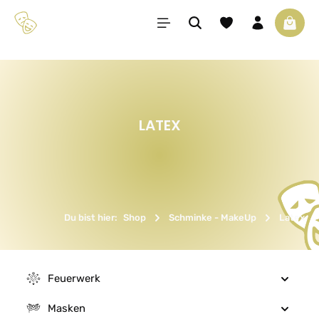
Zum Hauptinhalt springen
Du hast 0 Produkte 
Waren
LATEX
Du bist hier:
Shop
Schminke - MakeUp
Latex
Feuerwerk
Masken