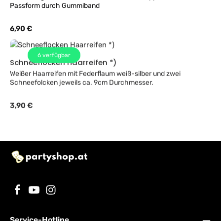
Passform durch Gummiband
Regulärer Preis:
6,90 €
6
verfügbar
Schneeflocken Haarreifen *)
Weißer Haarreifen mit Federflaum weiß-silber und zwei
Schneefolcken jeweils ca. 9cm Durchmesser.
Regulärer Preis:
3,90 €
Service-Hotline