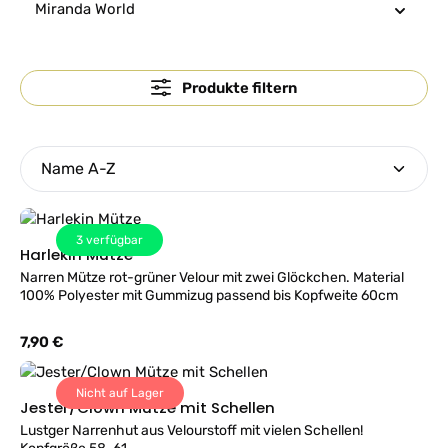
Miranda World
Produkte filtern
3
verfügbar
Harlekin Mütze
Narren Mütze rot-grüner Velour mit zwei Glöckchen. Material
100% Polyester mit Gummizug passend bis Kopfweite 60cm
Regulärer Preis:
7,90 €
Nicht auf Lager
Jester/Clown Mütze mit Schellen
Lustger Narrenhut aus Velourstoff mit vielen Schellen!