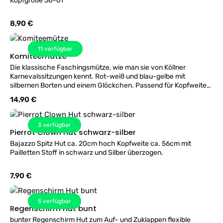
Kopfgröße 58-61
Regulärer Preis:
8,90 €
11
verfügbar
Komiteemütze
Die klassische Faschingsmütze, wie man sie von Köllner
Karnevalssitzungen kennt. Rot-weiß und blau-gelbe mit
silbernen Borten und einem Glöckchen. Passend für Kopfweite
58-59cm.
Regulärer Preis:
14,90 €
3
verfügbar
Pierrot Clown Hut schwarz-silber
Bajazzo Spitz Hut ca. 20cm hoch Kopfweite ca. 56cm mit
Pailletten Stoff in schwarz und Silber überzogen.
Regulärer Preis:
7,90 €
5
verfügbar
Regenschirm Hut bunt
bunter Regenschirm Hut zum Auf- und Zuklappen flexible