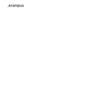
KrampusNEUE WARE eingetroffen
Krampus
NEUE WARE
eingetroffen