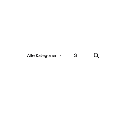
suchst du?
Entdecke mehr als 10.000
Produkte.
Alle Kategorien
Nicht gefunden wonach du suchst?
Jetzt kontakieren