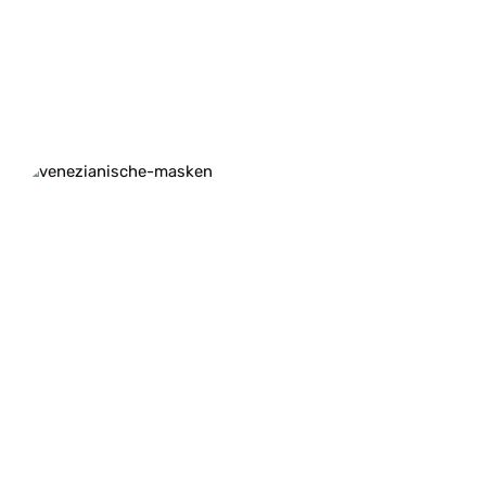
VenezianischeMaskenORIGINALE aus Italien
Venezianische
Masken
ORIGINALE
aus Italien