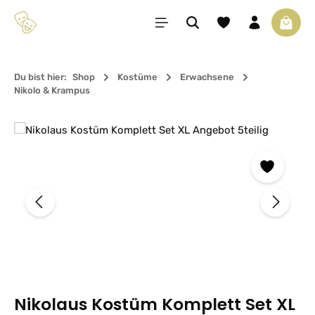
Zum Hauptinhalt springen
Du hast 0 Produkte 
Waren
Du bist hier:
Shop
Kostüme
Erwachsene
Nikolo & Krampus
Bildergalerie überspringen
Nikolaus Kostüm Komplett Set XL