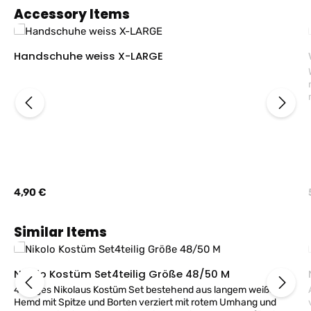
Produktgalerie überspringen
Accessory Items
Handschuhe weiss X-LARGE
Regulärer Preis:
4,90 €
Produktgalerie überspringen
Similar Items
Nikolo Kostüm Set4teilig Größe 48/50 M
4teiliges Nikolaus Kostüm Set bestehend aus langem weißem
Hemd mit Spitze und Borten verziert mit rotem Umhang und
vo