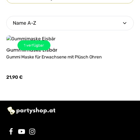
1
verfügbar
Gummimaske Eisbär
Gummi Maske für Erwachsene mit Plüsch Ohren
Regulärer Preis:
21,90 €