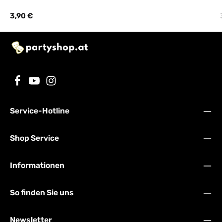
Regulärer Preis:
3,90 €
Service-Hotline
Shop Service
Informationen
So finden Sie uns
Newsletter