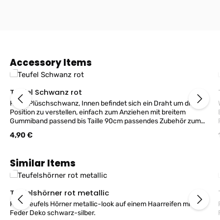
Produktgalerie überspringen
Accessory Items
Teufel Schwanz rot
Roter Plüschschwanz, Innen befindet sich ein Draht um die
Position zu verstellen, einfach zum Anziehen mit breitem
Gummiband passend bis Taille 90cm passendes Zubehör zum
Teufelskostüm!
Regulärer Preis:
4,90 €
Produktgalerie überspringen
Similar Items
Teufelshörner rot metallic
Rote Teufels Hörner metallic-look auf einem Haarreifen mit
Feder Deko schwarz-silber.