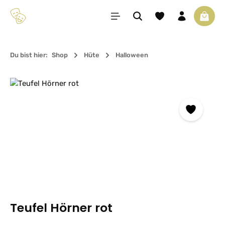
Zum Hauptinhalt springen
Du hast 0 Produkte 
Waren
Du bist hier:
Shop
Hüte
Halloween
Bildergalerie überspringen
Teufel Hörner rot