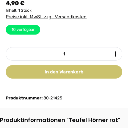
Regulärer Preis:
4,90 €
Inhalt:
1 Stück
Preise inkl. MwSt. zzgl. Versandkosten
10
verfügbar
Produkt Anzahl: Gib den gewünschten Wert ein ode
In den Warenkorb
Produktnummer:
80-21425
Produktinformationen "Teufel Hörner rot"