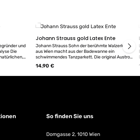
Johann Strauss gold Latex Ente
Details
Begründer und
Johann Strauss Sohn der berühmte Walzerkönig
alyse Die
aus Wien macht aus der Badewanne ein
natürlichen,
schwimmendes Tanzparkett. Die original Austro
Ducks werden aus natürlichen, hochwertigen
14,90 €
Regulärer Preis:
kko produziert.
Rohkautschuk mit handwerklichem Geschick in
 reiner
Marokko produziert. Diese Quietschenten
Guss und der
entstehen in reiner Handarbeit vom Formenbau,
 und
dem Guss und der Bemalung. Es ist eine
der Original
nachhaltige und Ressourcen schonende
k Enten in
Produktion der Original Austro Duck. 100%
 3 Badeente
Naturkautschuk Enten in Handarbeit. Web-Shop
Aktion, ab 3 Badeente eine Mini Badeente gratis
dazu!
tionen
So finden Sie uns
Domgasse 2,
1010 Wien