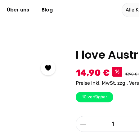
Über uns
Blog
Alle 
I love Aust
Verkaufspreis:
14,90 €
%
17,90 €
Preise inkl. MwSt. zzgl. Ve
10
verfügbar
Produkt Anzahl: G