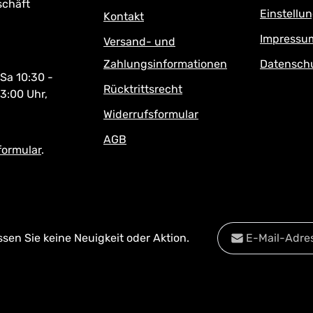
schäft
Einstellu
Kontakt
Impressu
Versand- und
Zahlungsinformationen
Datensch
 Sa 10:30 -
Rücktrittsrecht
13:00 Uhr,
Widerrufsformular
AGB
formular
.
E-Mail-Adresse*
en Sie keine Neuigkeit oder Aktion.
Datenschutz
Diese Se
Die mit einem Stern
Datenschu
Ich habe die
Date
Pflichtfelder.
Kenntnis genomm