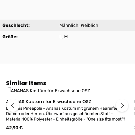
Geschlecht:
Männlich, Weiblich
Größe:
L, M
Produktgalerie überspringen
Similar Items
ANANAS Kostüm für Erwachsene OSZ
Lustiges Pineapple - Ananas Kostüm mit grünem Haareifen für
Damen oder Herren. Überwurf aus geschäumten Stoff -
Material 100% Polyester - Einheitsgröße - "One size fits most"?
Regulärer Preis:
42,90 €