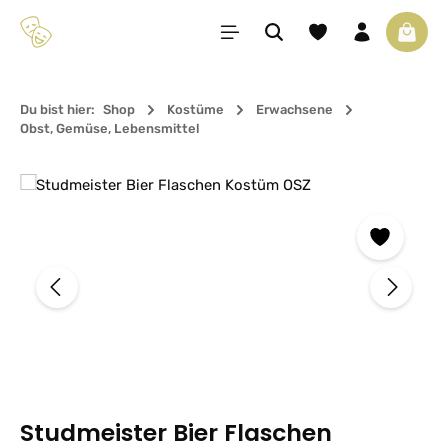
Zum Hauptinhalt springen
Du hast 0 Produkte 
Waren
Du bist hier:
Shop
Kostüme
Erwachsene
Obst, Gemüse, Lebensmittel
Bildergalerie überspringen
Studmeister Bier Flaschen