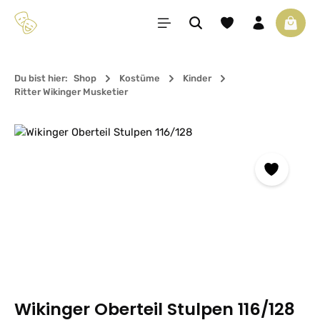
Zum Hauptinhalt springen
Du hast 0 Produkte 
Waren
Du bist hier:
Shop
Kostüme
Kinder
Ritter Wikinger Musketier
Bildergalerie überspringen
Wikinger Oberteil Stulpen 116/128