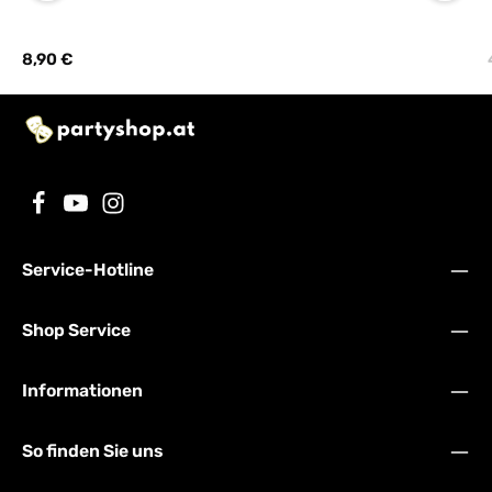
Regulärer Preis:
8,90 €
Service-Hotline
Shop Service
Informationen
So finden Sie uns