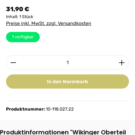
Regulärer Preis:
31,90 €
Inhalt:
1 Stück
Preise inkl. MwSt. zzgl. Versandkosten
1
verfügbar
Produkt Anzahl: Gib den gewünschten Wert ein ode
In den Warenkorb
Produktnummer:
10-118.027.22
Produktinformationen "Wikinger Oberteil