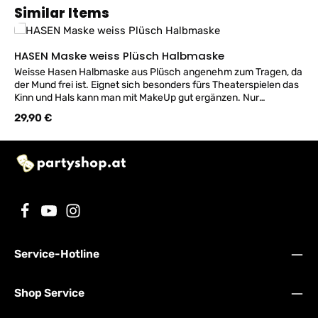
Produktgalerie überspringen
Similar Items
HASEN Maske weiss Plüsch Halbmaske
Weisse Hasen Halbmaske aus Plüsch angenehm zum Tragen, da
der Mund frei ist. Eignet sich besonders fürs Theaterspielen das
Kinn und Hals kann man mit MakeUp gut ergänzen. Nur
Vorderseite - keine Rückseite!
Regulärer Preis:
29,90 €
Service-Hotline
Shop Service