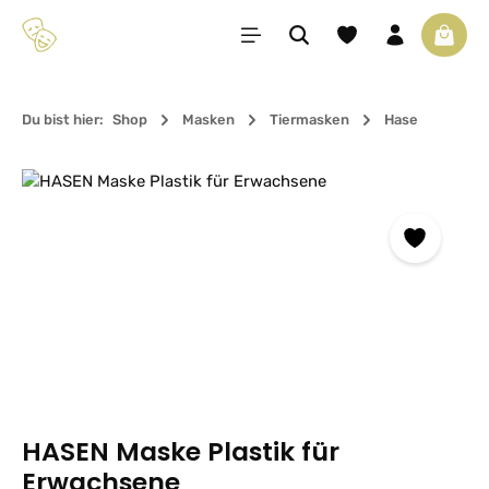
Zum Hauptinhalt springen
Du hast 0 Produkte 
Waren
Du bist hier:
Shop
Masken
Tiermasken
Hase
Bildergalerie überspringen
HASEN Maske Plastik für
Erwachsene