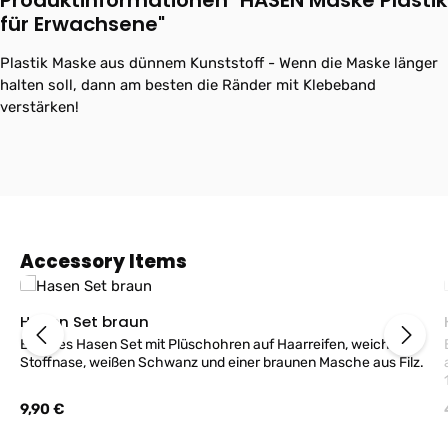
Produktinformationen "HASEN Maske Plastik
für Erwachsene"
Plastik Maske aus dünnem Kunststoff - Wenn die Maske länger
halten soll, dann am besten die Ränder mit Klebeband
verstärken!
Produktgalerie überspringen
Accessory Items
Hasen Set braun
Braunes Hasen Set mit Plüschohren auf Haarreifen, weiche
Stoffnase, weißen Schwanz und einer braunen Masche aus Filz.
Regulärer Preis:
9,90 €