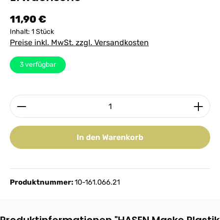
Regulärer Preis:
11,90 €
Inhalt:
1 Stück
Preise inkl. MwSt. zzgl. Versandkosten
3
verfügbar
Produkt Anzahl: Gib den gewünschten Wert ein ode
In den Warenkorb
Produktnummer:
10-161.066.21