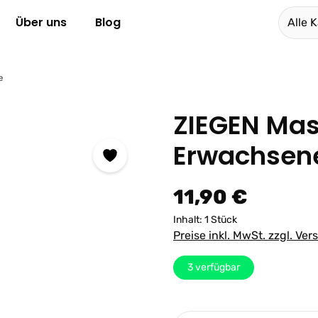
Über uns
Blog
Alle 
e
ZIEGEN Mask
Erwachsen
Regulärer Preis:
11,90 €
Inhalt:
1 Stück
Preise inkl. MwSt. zzgl. Ve
3
verfügbar