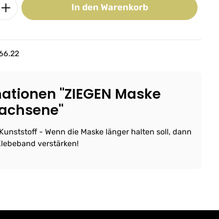
ib den gewünschten Wert ein oder benutz
In den Warenkorb
66.22
ationen "ZIEGEN Maske
wachsene"
unststoff - Wenn die Maske länger halten soll, dann
Klebeband verstärken!