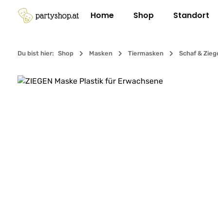
m Hauptinhalt springen
Zur Suche springen
Zur Hauptnavigation springen
Home
Shop
Standort
Du bist hier:
Shop
Masken
Tiermasken
Schaf & Zieg
Bildergalerie überspringen