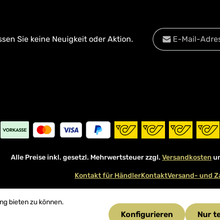
E-Mail-Adresse*
en Sie keine Neuigkeit oder Aktion.
Datenschutz
Diese Se
Die mit einem Stern
Datenschu
Ich habe die
Date
Pflichtfelder.
Kenntnis genomm
mit ihnen einverst
Alle Preise inkl. gesetzl. Mehrwertsteuer zzgl.
Versandkosten
un
Kontakt für Händler
Kontakt
Versand- und Z
ng bieten zu können.
Konfigurieren
Nur t