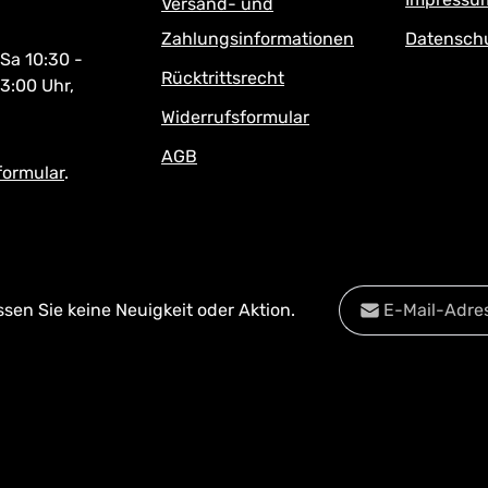
Versand- und
Zahlungsinformationen
Datensch
 Sa 10:30 -
Rücktrittsrecht
13:00 Uhr,
Widerrufsformular
AGB
formular
.
E-Mail-Adresse*
en Sie keine Neuigkeit oder Aktion.
Datenschutz
Diese Se
Die mit einem Stern
Datenschu
Ich habe die
Date
Pflichtfelder.
Kenntnis genomm
mit ihnen einverst