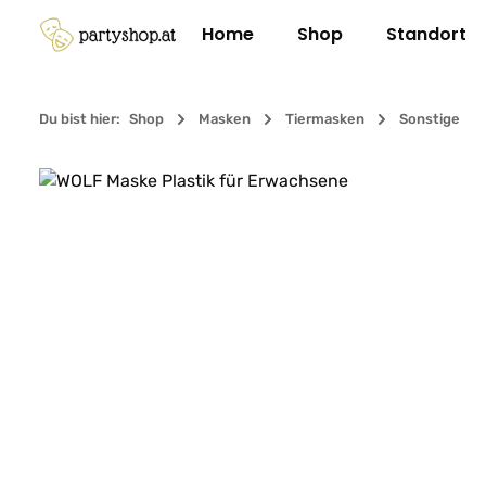
m Hauptinhalt springen
Zur Suche springen
Zur Hauptnavigation springen
Home
Shop
Standort
Du bist hier:
Shop
Masken
Tiermasken
Sonstige
Bildergalerie überspringen