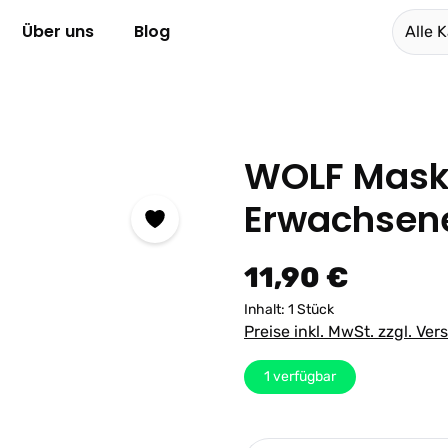
Über uns
Blog
Alle 
WOLF Maske
Erwachsen
Regulärer Preis:
11,90 €
Inhalt:
1 Stück
Preise inkl. MwSt. zzgl. Ve
1
verfügbar