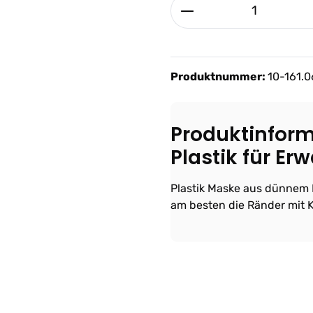
Produkt Anzahl: G
Produktnummer:
10-161.
Produktinfor
Plastik für Er
Plastik Maske aus dünnem K
am besten die Ränder mit 