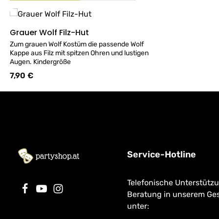
Produktgalerie überspringen
Grauer Wolf Filz-Hut
Details
Zum grauen Wolf Kostüm die passende Wolf
Kappe aus Filz mit spitzen Ohren und lustigen
Augen. Kindergröße
7,90 €
Regulärer Preis:
Service-Hotline
Telefonische Unterstütz
Beratung in unserem Ge
unter: