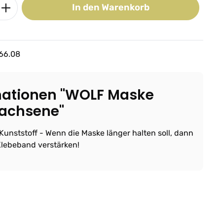
ib den gewünschten Wert ein oder benutz
In den Warenkorb
066.08
mationen "WOLF Maske
wachsene"
unststoff - Wenn die Maske länger halten soll, dann
Klebeband verstärken!