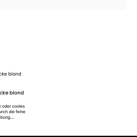
ücke blond
y oder cooles
urch die feine
ebung.
 Perücke!
ken -
ich!