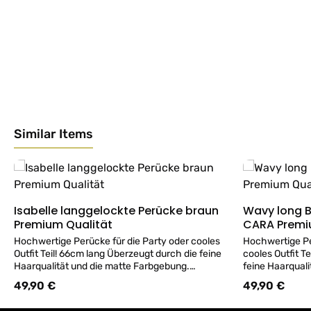
Similar Items
Produktgalerie überspringen
Isabelle langgelockte Perücke braun
Wavy long Bob Perücke ice-silver
Details
Premium Qualität
CARA Premi
Hochwertige Perücke für die Party oder cooles
Hochwertige Pe
Outfit Teil! 66cm lang Überzeugt durch die feine
cooles Outfit T
Haarqualität und die matte Farbgebung.
feine Haarquali
Beieindruckend wie eine Echthaar Perücke!
silber-grau-sch
49,90 €
49,90 €
Regulärer Preis:
Regulärer Preis
ACHTUNG kein Versand von Perücken -
Beieindruckend
Perücken sind im Geschäft erhältlich! </br></br>
ACHTUNG kein 