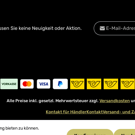
E-Mail-Adresse*
en Sie keine Neuigkeit oder Aktion.
Datenschutz
Diese Se
Die mit einem Stern
Datenschu
Ich habe die
Date
Pflichtfelder.
Kenntnis genomm
mit ihnen einverst
Alle Preise inkl. gesetzl. Mehrwertsteuer zzgl.
Versandkosten
un
Kontakt für Händler
Kontakt
Versand- und Z
ng bieten zu können.