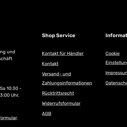
m Geschäft erhältlich!
Shop Service
Informa
ung und
Kontakt für Händler
Cookie
schäft
Einstellu
Kontakt
Impressu
Versand- und
Zahlungsinformationen
Datensch
 Sa 10:30 -
Rücktrittsrecht
13:00 Uhr,
Widerrufsformular
AGB
formular
.