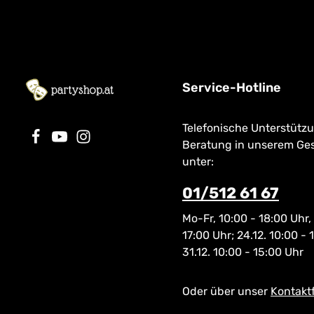
<iframe width="560" height="315"
Perücken sind i
src="https://www.youtube.com/embed/jyxC8H
9SpTk" title="YouTube video player"
frameborder="0" allow="accelerometer;
autoplay; clipboard-write; encrypted-media;
gyroscope; picture-in-picture" allowfullscreen>
</iframe>
Service-Hotline
Telefonische Unterstütz
Beratung in unserem Ge
unter:
01/512 61 67
Mo-Fr, 10:00 - 18:00 Uhr,
17:00 Uhr; 24.12. 10:00 - 
31.12. 10:00 - 15:00 Uhr
Oder über unser
Kontakt