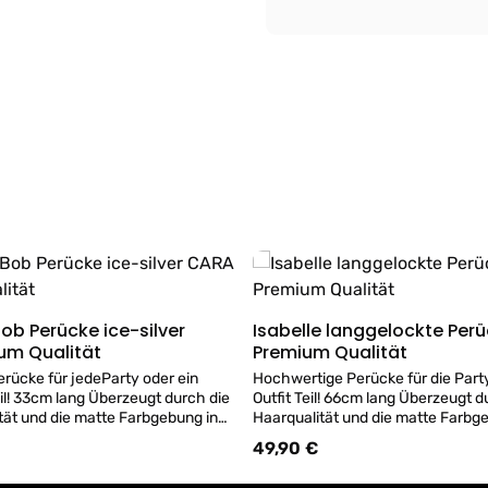
Isabelle langgelockte Per
Details
Details
um Qualität
Premium Qualität
rücke für jedeParty oder ein
Hochwertige Perücke für die Part
eil! 33cm lang Überzeugt durch die
Outfit Teil! 66cm lang Überzeugt d
tät und die matte Farbgebung in
Haarqualität und die matte Farbg
warz mit Mittelscheitel.
Beieindruckend wie eine Echthaar
49,90 €
:
Regulärer Preis:
 wie eine Echthaar Perücke!
ACHTUNG kein Versand von Perüc
Versand von Perücken -
Perücken sind im Geschäft erhältl