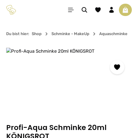
Zum Hauptinhalt springen
Du hast 0 Produkte 
Waren
Du bist hier:
Shop
Schminke - MakeUp
Aquaschminke
Bildergalerie überspringen
Profi-Aqua Schminke 20ml
KÖNIGSROT