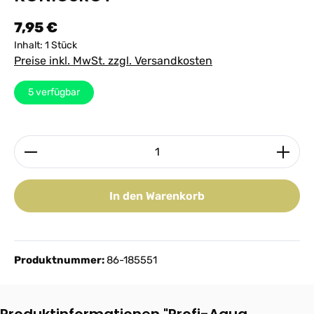
Regulärer Preis:
7,95 €
Inhalt:
1 Stück
Preise inkl. MwSt. zzgl. Versandkosten
5
verfügbar
Produkt Anzahl: Gib den gewünschten Wert ein ode
In den Warenkorb
Produktnummer:
86-185551