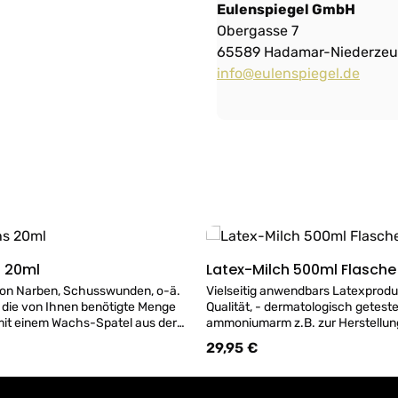
Eulenspiegel GmbH
Obergasse 7
65589 Hadamar-Niederzeu
info@eulenspiegel.de
s 20ml
Latex-Milch 500ml Flasche
Details
Details
von Narben, Schusswunden, o-ä.
Vielseitig anwendbars Latexproduk
die von Ihnen benötigte Menge
Qualität, - dermatologisch geteste
it einem Wachs-Spatel aus der
ammoniumarm z.B. zur Herstellun
ie diese Menge Effekt-Wachs
Latexteilen, Hauteffekten wie "alt
29,95 €
:
Regulärer Preis:
Fingern so lange, bis es weich
Narben - Eulenspiegel Qualitäts Pr
odukte sind in
Deutschland hergestellt. ACHTUNG Make-Up
rgestellt und entsprechen der
Artikel werden nur in ORIGINAL VERSIEGELTER