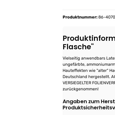
Produktnummer:
86-407
Produktinform
Flasche"
Vielseitig anwendbars Latex
ungefärbte, ammoniumarm z.
Hauteffekten wie "alter" Ha
Deutschland hergestellt. 
VERSIEGELTER FOLIENVER
zurückgenommen!
Angaben zum Herste
Produktsicherheits