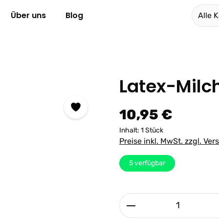
Über uns
Blog
Alle 
Latex-Milc
Regulärer Preis:
10,95 €
Inhalt:
1 Stück
Preise inkl. MwSt. zzgl. Ve
5
verfügbar
Produkt Anzahl: G