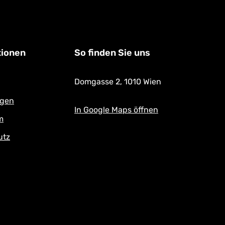
TTE
tionen
So finden Sie uns
Domgasse 2,
1010 Wien
ngen
In Google Maps öffnen
m
utz