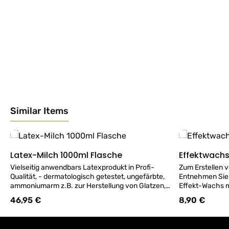
Similar Items
Produktgalerie überspringen
Latex-Milch 1000ml Flasche
Effektwach
Details
Vielseitig anwendbars Latexprodukt in Profi-
Zum Erstellen 
Qualität, - dermatologisch getestet, ungefärbte,
Entnehmen Sie 
ammoniumarm z.B. zur Herstellung von Glatzen,
Effekt-Wachs m
Latexteilen, Hauteffekten wie "alter" Haut oder
Dose; kneten S
46,95 €
8,90 €
Regulärer Preis:
Regulärer Preis
Narben - Eulenspiegel Qualitäts Produkt in
zwischen Ihren 
Deutschland hergestellt. ACHTUNG Make-Up
und geschmeidig ist. Eulenspiegelpr
Artikel werden nur in ORIGINAL VERSIEGELTER
Deutschland he