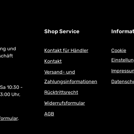
ke-Up Artikel
FOLIENVERPACKUNG bzw. mit
UNBESCHÄDIGTER SIEGELETIKE
KUNG bzw. mit
zurückgenommen!
ER SIEGELETIKETTE
e!
Shop Service
Informa
ung und
Kontakt für Händler
Cookie
schäft
Einstellu
Kontakt
Impressu
Versand- und
Zahlungsinformationen
Datensch
 Sa 10:30 -
Rücktrittsrecht
13:00 Uhr,
Widerrufsformular
AGB
formular
.