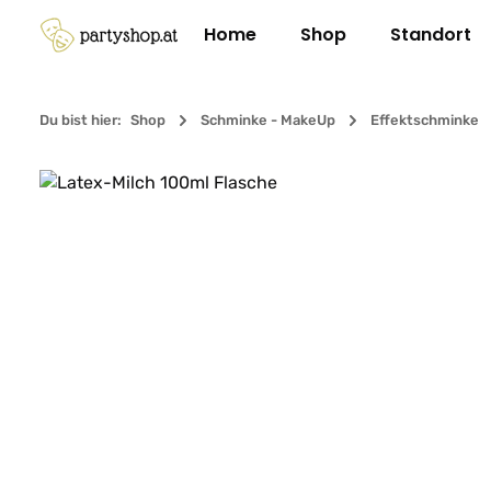
m Hauptinhalt springen
Zur Suche springen
Zur Hauptnavigation springen
Home
Shop
Standort
Du bist hier:
Shop
Schminke - MakeUp
Effektschminke
Bildergalerie überspringen