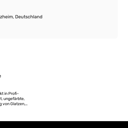
zheim, Deutschland
t in Profi-
t, ungefärbte,
g von Glatzen,
er" Haut oder
odukt in