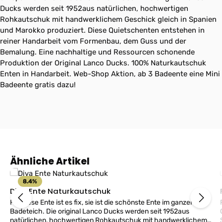
Ducks werden seit 1952aus natürlichen, hochwertigen
Rohkautschuk mit handwerklichem Geschick gleich in Spanien
und Marokko produziert. Diese Quietschenten entstehen in
reiner Handarbeit vom Formenbau, dem Guss und der
Bemalung. Eine nachhaltige und Ressourcen schonende
Produktion der Original Lanco Ducks. 100% Naturkautschuk
Enten in Handarbeit. Web-Shop Aktion, ab 3 Badeente eine Mini
Badeente gratis dazu!
Produktgalerie überspringen
Ähnliche Artikel
8.4
%
Diva Ente Naturkautschuk
Für diese Ente ist es fix, sie ist die schönste Ente im ganzen
Badeteich. Die original Lanco Ducks werden seit 1952aus
natürlichen, hochwertigen Rohkautschuk mit handwerklichem