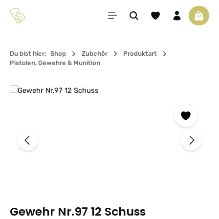
Zum Hauptinhalt springen
Du hast 0 Produkte 
Waren
Du bist hier:
Shop
Zubehör
Produktart
Pistolen, Gewehre & Munition
Bildergalerie überspringen
Gewehr Nr.97 12 Schuss