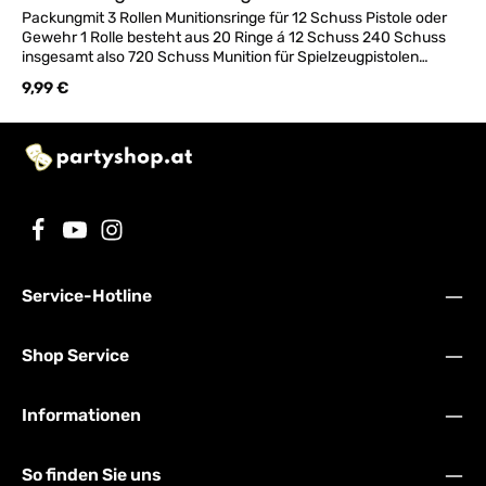
Packungmit 3 Rollen Munitionsringe für 12 Schuss Pistole oder
Gewehr 1 Rolle besteht aus 20 Ringe á 12 Schuss 240 Schuss
insgesamt also 720 Schuss Munition für Spielzeugpistolen
Geräuschreduziert maximal 125 DB - Hergestellt in
Regulärer Preis:
9,99 €
Deutschland!
Service-Hotline
Shop Service
Informationen
So finden Sie uns