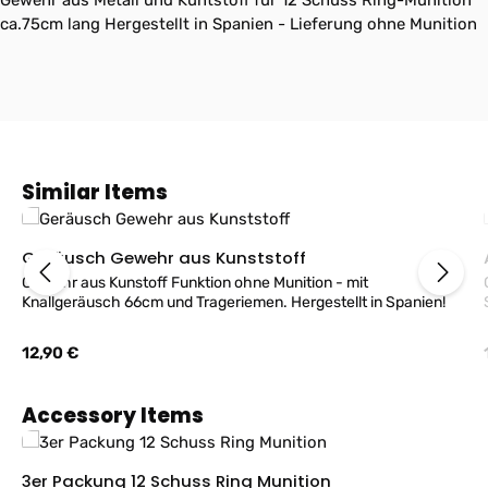
Gewehr aus Metall und Kuntstoff für 12 Schuss Ring-Munition
ca.75cm lang Hergestellt in Spanien - Lieferung ohne Munition
Produktgalerie überspringen
Similar Items
Geräusch Gewehr aus Kunststoff
Gewehr aus Kunstoff Funktion ohne Munition - mit
Knallgeräusch 66cm und Trageriemen. Hergestellt in Spanien!
Regulärer Preis:
12,90 €
Produktgalerie überspringen
Accessory Items
3er Packung 12 Schuss Ring Munition