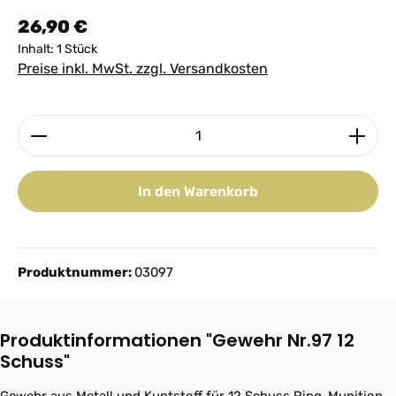
Regulärer Preis:
26,90 €
Inhalt:
1 Stück
Preise inkl. MwSt. zzgl. Versandkosten
Produkt Anzahl: Gib den gewünschten Wert ein ode
In den Warenkorb
Produktnummer:
03097
Produktinformationen "Gewehr Nr.97 12
Schuss"