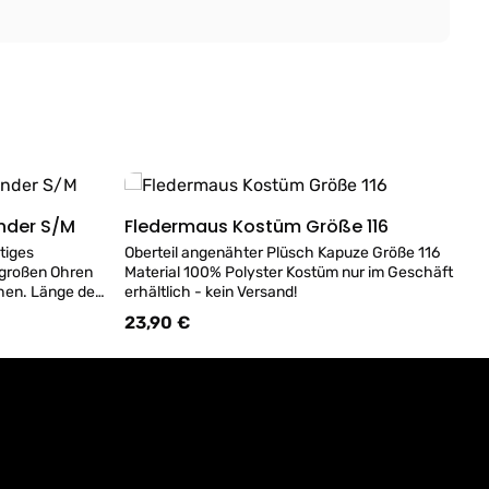
nder S/M
Fledermaus Kostüm Größe 116
Details
tiges
Oberteil angenähter Plüsch Kapuze Größe 116
 großen Ohren
Material 100% Polyster Kostüm nur im Geschäft
hen. Länge des
erhältlich - kein Versand!
 bis zum Saum
23,90 €
Regulärer Preis:
aterial