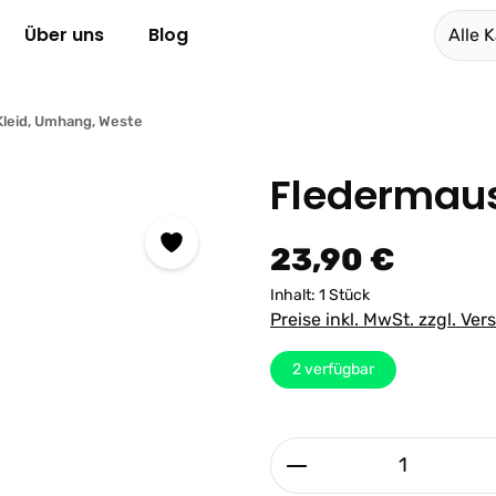
Über uns
Blog
Alle 
Kleid, Umhang, Weste
Fledermau
Regulärer Preis:
23,90 €
Inhalt:
1 Stück
Preise inkl. MwSt. zzgl. Ve
2
verfügbar
Produkt Anzahl: G