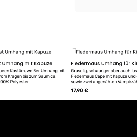
st Umhang mit Kapuze
Fledermaus Umhang für Ki
Details
Details
loeen Kostüm, weißer Umhang mit
Gruselig, schauriger aber auch lus
vom Kragen bis zum Saum ca.
Fledermaus Cape mit Kapuze und
ial 100% Polyester
sowie zwei angenähten Vampirzä
schwarzen Umhangs vom Kragen
17,90 €
:
Regulärer Preis:
ca. 47cm, passend für Kinder 4-7 Jahre M
100% Polyester.