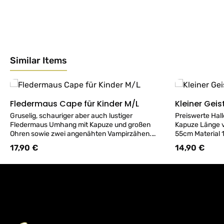
Similar Items
Produktgalerie überspringen
Fledermaus Cape für Kinder M/L
Kleiner Gei
Details
Gruselig, schauriger aber auch lustiger
Preiswerte Hal
Fledermaus Umhang mit Kapuze und großen
Kapuze Länge 
Ohren sowie zwei angenähten Vampirzähen.
55cm Mater
Länge des schwarzen Umhangs vom Kragen bis
17,90 €
14,90 €
Regulärer Preis:
Regulärer Preis
zum Saum ca. 57cm, passend für Kinder 6-10
Jahre Material 100% Polyester.