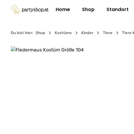
m Hauptinhalt springen
Zur Suche springen
Zur Hauptnavigation springen
Home
Shop
Standort
Du bist hier:
Shop
Kostüme
Kinder
Tiere
Tiere 
Bildergalerie überspringen