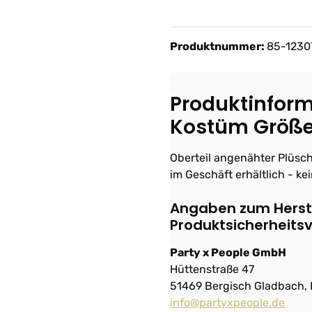
Produktnummer:
85-1230
Produktinfor
Kostüm Größe
Oberteil angenähter Plüsc
im Geschäft erhältlich - ke
Angaben zum Herste
Produktsicherheits
Party x People GmbH
Hüttenstraße 47
51469 Bergisch Gladbach,
info@partyxpeople.de