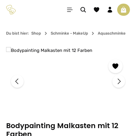
Zum Hauptinhalt springen
Du hast 0 Produkte 
Waren
Du bist hier:
Shop
Schminke - MakeUp
Aquaschminke
Bildergalerie überspringen
Bodypainting Malkasten mit 12
Farben