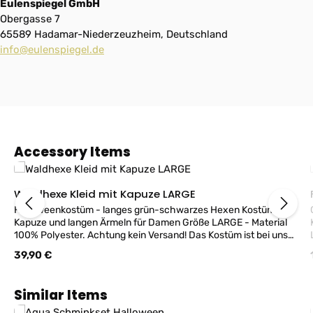
Eulenspiegel GmbH
Obergasse 7
65589 Hadamar-Niederzeuzheim, Deutschland
info@eulenspiegel.de
Produktgalerie überspringen
Accessory Items
Waldhexe Kleid mit Kapuze LARGE
Halloweenkostüm - langes grün-schwarzes Hexen Kostüm mit
Kapuze und langen Ärmeln für Damen Größe LARGE - Material
100% Polyester. Achtung kein Versand! Das Kostüm ist bei uns
im Geschäft erhältlich!
Regulärer Preis:
39,90 €
Produktgalerie überspringen
Similar Items