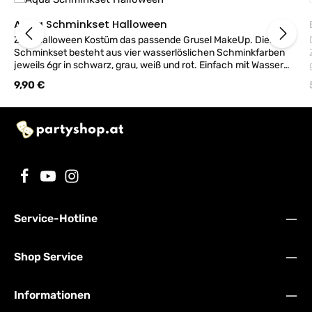
Aqua Schminkset Halloween
Zum Halloween Kostüm das passende Grusel MakeUp. Dieses
Schminkset besteht aus vier wasserlöslichen Schminkfarben
jeweils 6gr in schwarz, grau, weiß und rot. Einfach mit Wasser
und dem beigefügtem Pinsel auftragen. Für Größere Flächen
Regulärer Preis:
9,90 €
empfehlen wir Schminkschwämmchen. Reicht für ca. 15-20
Motive. Hergestellt für Jofrika Deutschland. Nicht geeignet für
Kinder unter 3 Jahren. ACHTUNG Make-Up Artikel werden nur in
ORIGINAL VERSIEGELTER FOLIENVERPACKUNG bzw. mit
Pro
UNBESCHÄDIGTER SIEGELETIKETTE zurückgenommen
Service-Hotline
Shop Service
g
Informationen
we